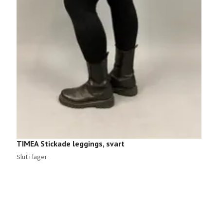
TIMEA Stickade leggings, svart
Slut i lager
C
Sl