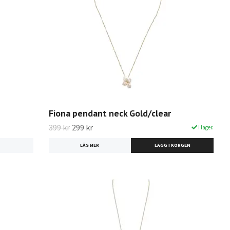
Fiona pendant neck Gold/clear
399 kr
299 kr
I lager.
LÄS MER
LÄGG I KORGEN