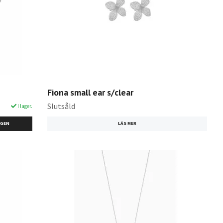
Fiona small ear s/clear
Slutsåld
I lager.
RGEN
LÄS MER