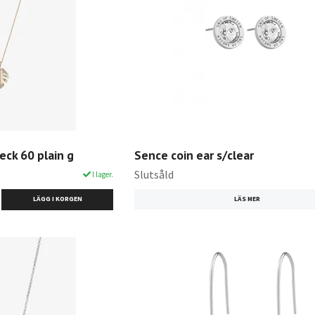
eck 60 plain g
Sence coin ear s/clear
Slutsåld
I lager.
LÄS MER