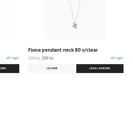
Fiona pendant neck 80 s/clear
399 kr
299 kr
I lager.
I lager.
LÄS MER