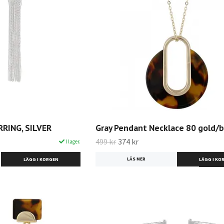
RING, SILVER
Gray Pendant Necklace 80 gold/
499 kr
374 kr
I lager.
LÄS MER