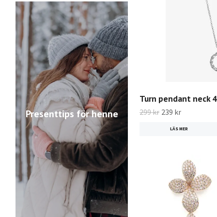
Turn pendant neck 42
299 kr
239 kr
Presenttips för henne
LÄS MER