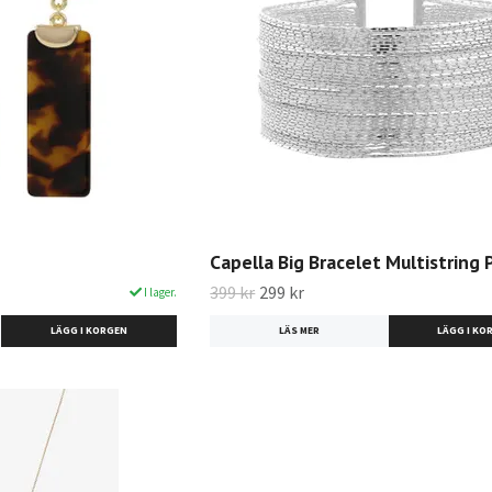
Capella Big Bracelet Multistring 
399 kr
299 kr
I lager.
LÄGG I KORGEN
LÄS MER