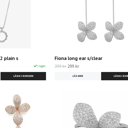
 plain s
Fiona long ear s/clear
399 kr
299 kr
I lager.
LÄS MER