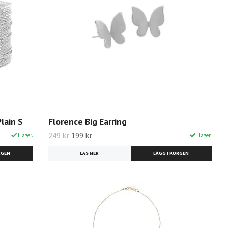
Plain S
Florence Big Earring
249 kr
199 kr
I lager.
I lager.
LÄS MER