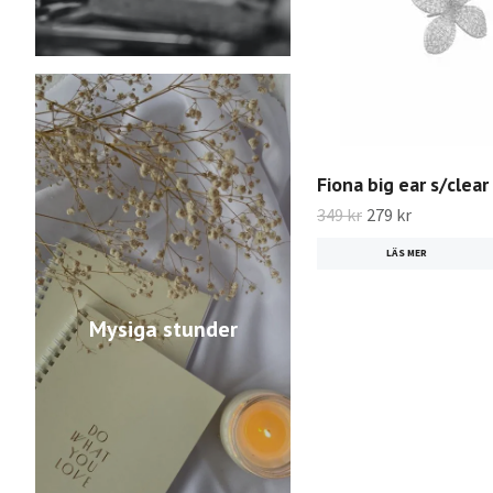
Fiona big ear s/clear
349 kr
279 kr
LÄS MER
Mysiga stunder