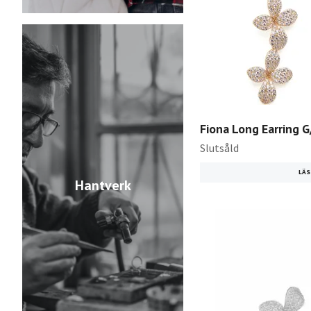
Fiona Long Earring G
Slutsåld
LÄS
Hantverk