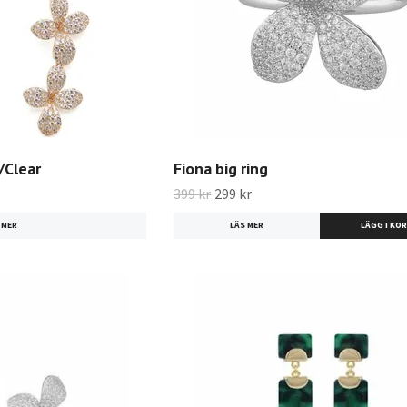
/Clear
Fiona big ring
399 kr
299 kr
 MER
LÄS MER
LÄGG I KO