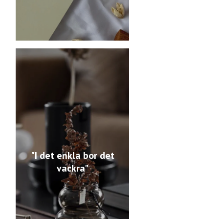
"I det enkla bor det
vackra"