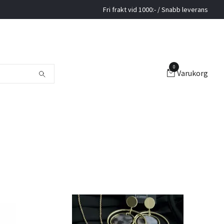
Fri frakt vid 1000:- / Snabb leverans
0
Varukorg