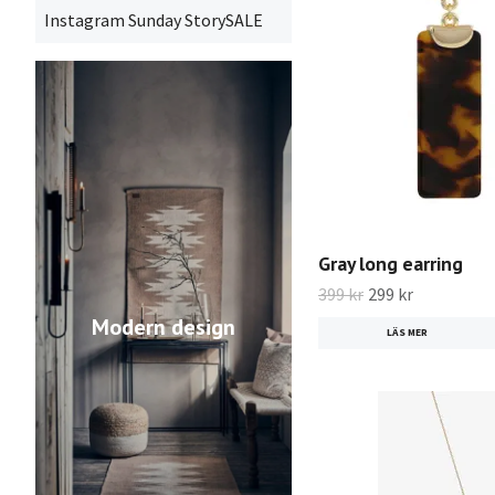
Instagram Sunday StorySALE
Gray long earring
399 kr
299 kr
Modern design
LÄS MER