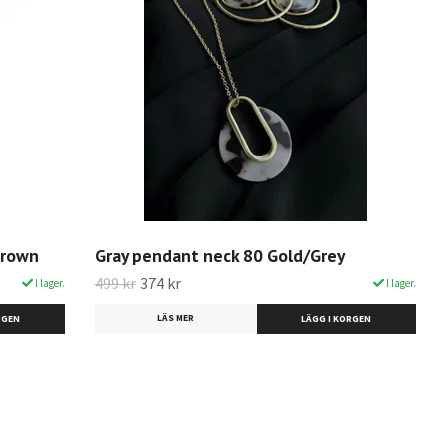
brown
Gray pendant neck 80 Gold/Grey
499 kr
374 kr
I lager.
I lager.
LÄS MER