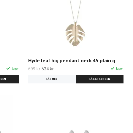
Hyde leaf big pendant neck 45 plain g
699 kr
524 kr
I lager.
I lager.
LÄS MER
LÄGG I KORGEN