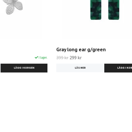
Gray long ear g/green
399 kr
299 kr
I lager.
LÄS MER