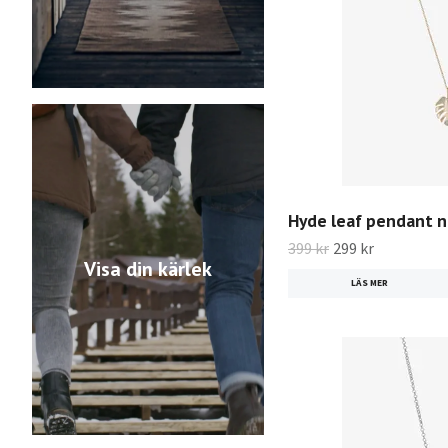
Hyde leaf pendant n
399 kr
299 kr
Visa din kärlek
LÄS MER