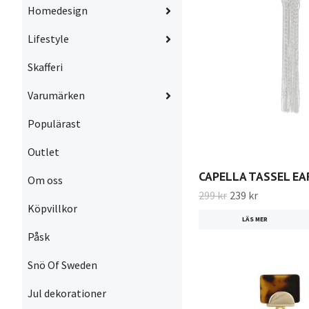
Homedesign
Lifestyle
Skafferi
Varumärken
Populärast
Outlet
CAPELLA TASSEL EAR
Om oss
299 kr
239 kr
Köpvillkor
LÄS MER
Påsk
Snö Of Sweden
Jul dekorationer