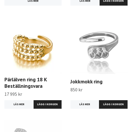
LÄS MER
LÄS MER
Pärlälven ring 18 K
Jokkmokk ring
Beställningsvara
850 kr
17 995 kr
LÄS MER
LÄGG I KORGEN
LÄS MER