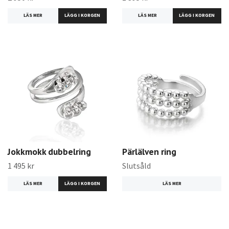
LÄS MER
LÄS MER
Jokkmokk dubbelring
Pärlälven ring
1 495 kr
Slutsåld
LÄS MER
LÄS MER