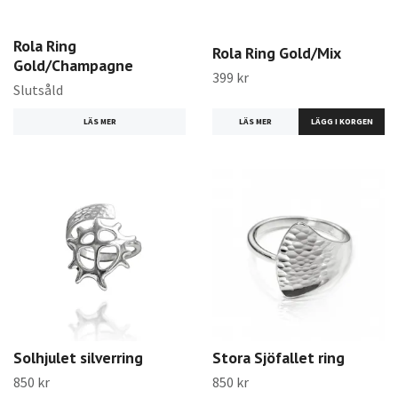
Rola Ring
Rola Ring Gold/Mix
Gold/Champagne
399 kr
Slutsåld
LÄS MER
LÄGG I KORGEN
LÄS MER
Solhjulet silverring
Stora Sjöfallet ring
850 kr
850 kr