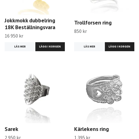
Jokkmokk dubbelring
Trollforsen ring
18K Beställningsvara
850 kr
16 950 kr
LÄS MER
LÄS MER
Sarek
Kärlekens ring
2 950 kr
1 395 kr