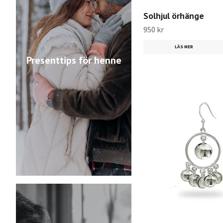
Solhjul örhänge
950 kr
LÄS MER
Presenttips för henne