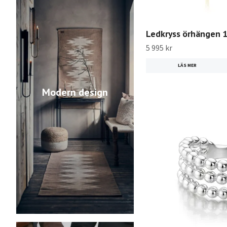
Ledkryss örhängen 
5 995 kr
LÄS MER
Modern design