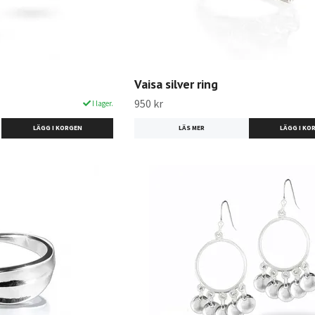
Vaisa silver ring
950 kr
I lager.
LÄS MER