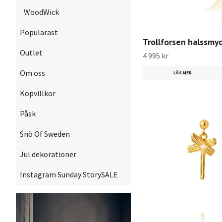
WoodWick
Populärast
Trollforsen halssmyc
Outlet
4 995 kr
Om oss
LÄS MER
Köpvillkor
Påsk
Snö Of Sweden
Jul dekorationer
Instagram Sunday StorySALE