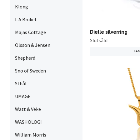
Klong
L:A Bruket
Dielle silverring
Majas Cottage
Slutsåld
Olsson & Jensen
LÄS
Shepherd
Snö of Sweden
Sthål
UMAGE
Watt & Veke
WASHOLOGI
William Morris