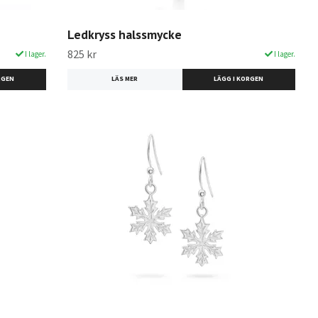
Ledkryss halssmycke
825 kr
I lager.
I lager.
LÄS MER