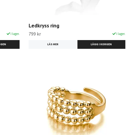
Ledkryss ring
799 kr
I lager.
I lager.
LÄS MER