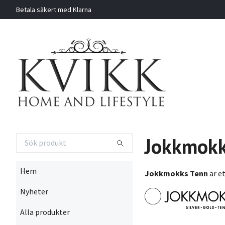
Betala säkert med Klarna
Jokkmokk
Hem
Jokkmokks Tenn
är e
Nyheter
Alla produkter