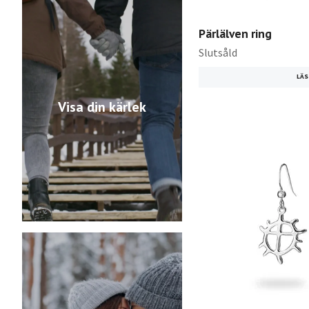
Pärlälven ring
Slutsåld
LÄS
Visa din kärlek