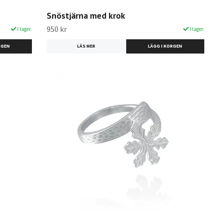
Snöstjärna med krok
950 kr
I lager.
I lager.
LÄS MER