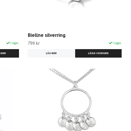
Biellne silverring
799 kr
I lager.
I lager.
LÄS MER