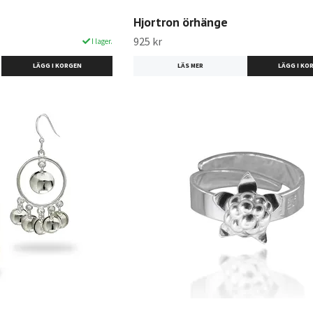
Hjortron örhänge
925 kr
I lager.
LÄS MER