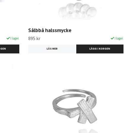
Sålbbå halssmycke
895 kr
I lager.
I lager.
LÄS MER