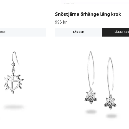
Snöstjärna örhänge lång krok
995 kr
 MER
LÄS MER