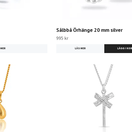
Sålbbå Örhänge 20 mm silver
995 kr
 MER
LÄS MER