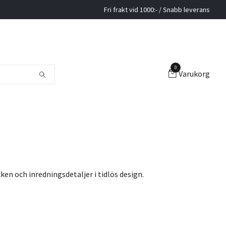
Fri frakt vid 1000:- / Snabb leverans
0
Varukorg
en och inredningsdetaljer i tidlös design.