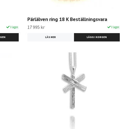
Pärlälven ring 18 K Beställningsvara
17 995 kr
I lager.
I lager.
RGEN
LÄS MER