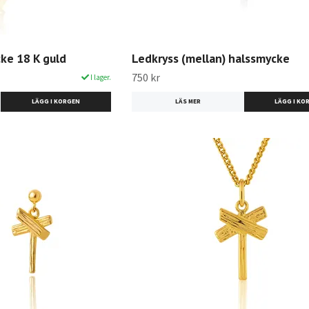
ke 18 K guld
Ledkryss (mellan) halssmycke
750 kr
I lager.
LÄGG I KORGEN
LÄS MER