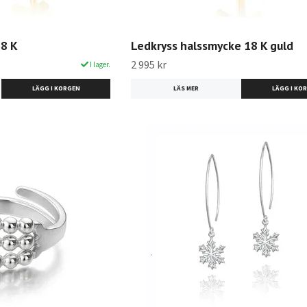
18 K
Ledkryss halssmycke 18 K guld
2 995 kr
I lager.
LÄS MER
LÄGG I KO