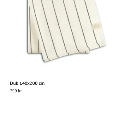
R
Duk 140x200 cm
Sl
799 kr