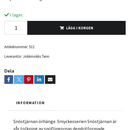
I lager.
LÄGG I KORGEN
Artikelnummer:
512
Leverantör:
Jokkmokks Tenn
Dela
INFORMATION
Snöstjärnan örhänge. Smyckesserien Snöstjärnan är
vår tolkning av snöflingornas dendritformade