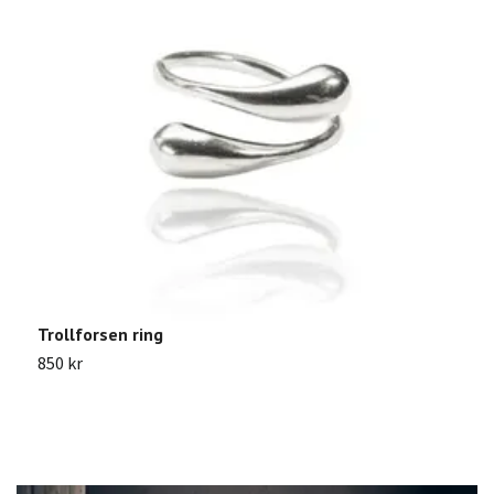
Trollforsen ring
J
850 kr
8