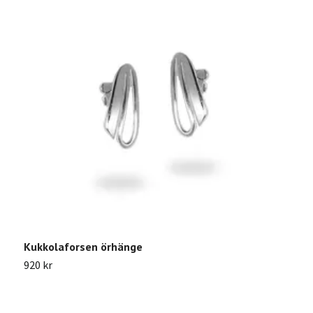
Kukkolaforsen örhänge
S
920 kr
9