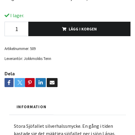
I lager.
LÄGG I KORGEN
Artikelnummer:
509
Leverantör:
Jokkmokks Tenn
Dela
INFORMATION
Stora Sjöfallet silverhalssmycke. En gång i tiden
kastade sig det mäktiga sjöfallet ner i sjön Lánas.