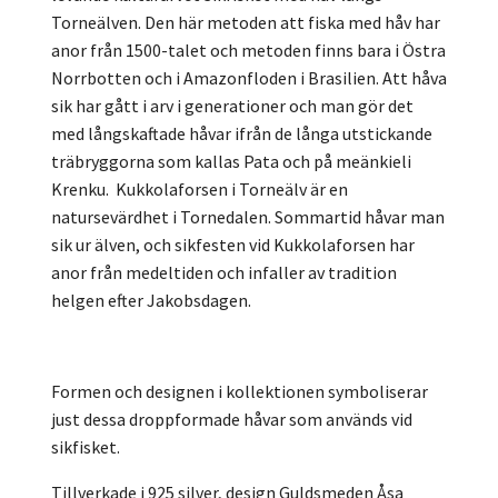
Torneälven. Den här metoden att fiska med håv har
anor från 1500-talet och metoden finns bara i Östra
Norrbotten och i Amazonfloden i Brasilien. Att håva
sik har gått i arv i generationer och man gör det
med långskaftade håvar ifrån de långa utstickande
träbryggorna som kallas Pata och på meänkieli
Krenku. Kukkolaforsen i Torneälv är en
natursevärdhet i Tornedalen. Sommartid håvar man
sik ur älven, och sikfesten vid Kukkolaforsen har
anor från medeltiden och infaller av tradition
helgen efter Jakobsdagen.
Formen och designen i kollektionen symboliserar
just dessa droppformade håvar som används vid
sikfisket.
Tillverkade i 925 silver, design Guldsmeden Åsa