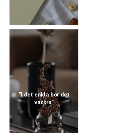
"I det enkla bor det
vackra"