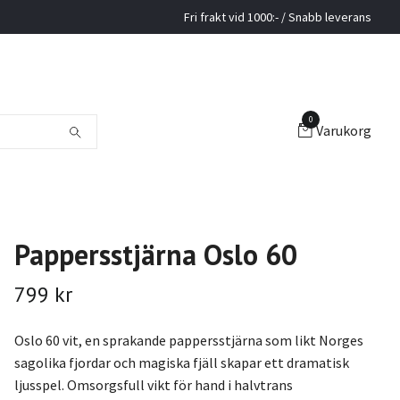
Fri frakt vid 1000:- / Snabb leverans
0
Varukorg
Pappersstjärna Oslo 60
799 kr
Oslo 60 vit, en sprakande pappersstjärna som likt Norges
sagolika fjordar och magiska fjäll skapar ett dramatisk
ljusspel. Omsorgsfull vikt för hand i halvtrans