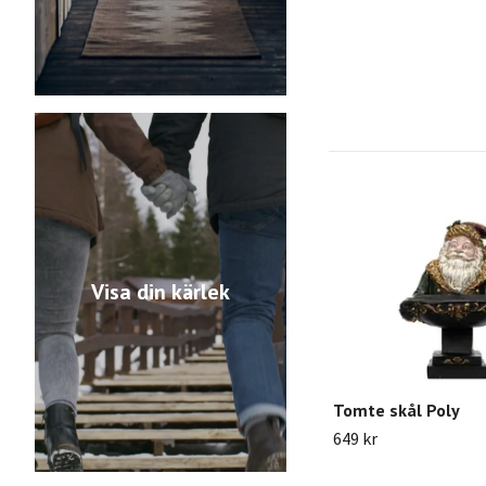
Visa din kärlek
Tomte skål Poly
649 kr