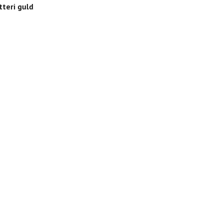
Spu
tteri guld
549 