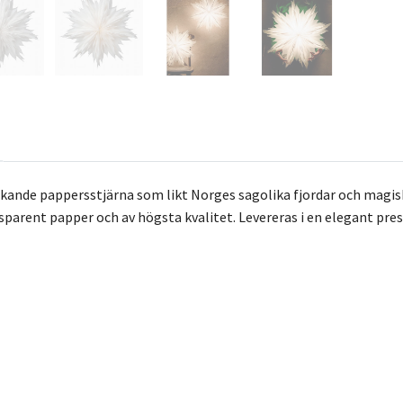
rakande pappersstjärna som likt Norges sagolika fjordar och magisk
nsparent papper och av högsta kvalitet. Levereras i en elegant pre