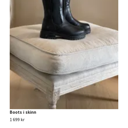
L
8
Boots i skinn
1 699 kr