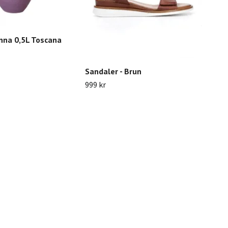
nna 0,5L Toscana
Kar
Sandaler - Brun
299 
999 kr