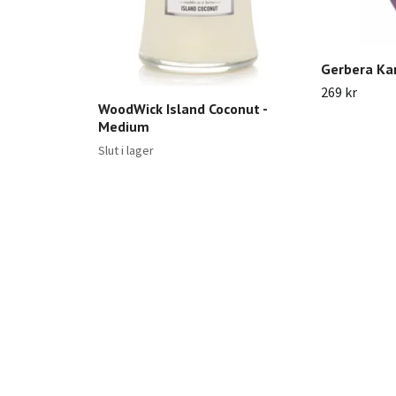
Gerbera Ka
269 kr
WoodWick Island Coconut -
Medium
Slut i lager