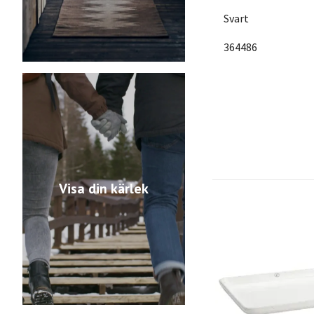
Svart
364486
Visa din kärlek