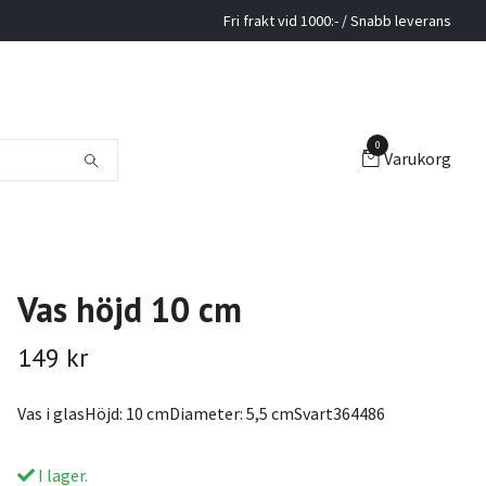
Fri frakt vid 1000:- / Snabb leverans
0
Varukorg
Vas höjd 10 cm
149 kr
Vas i glasHöjd: 10 cmDiameter: 5,5 cmSvart364486
I lager.