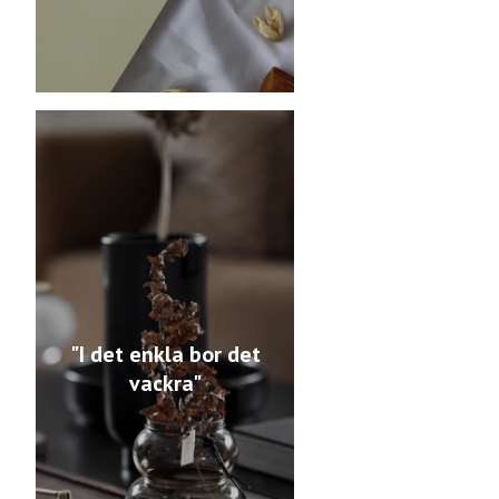
"I det enkla bor det
vackra"