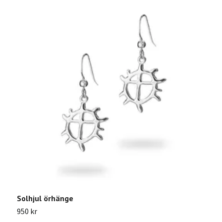
Solhjul örhänge
950 kr