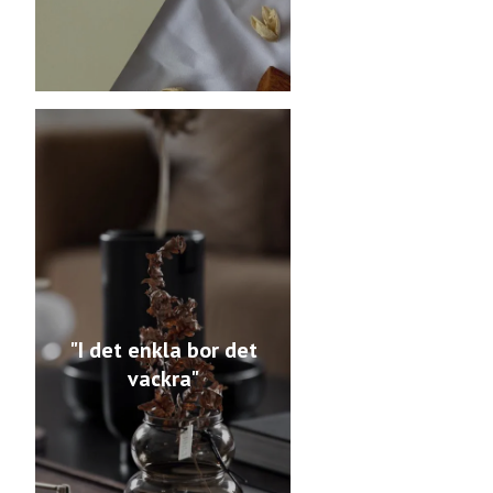
"I det enkla bor det
vackra"