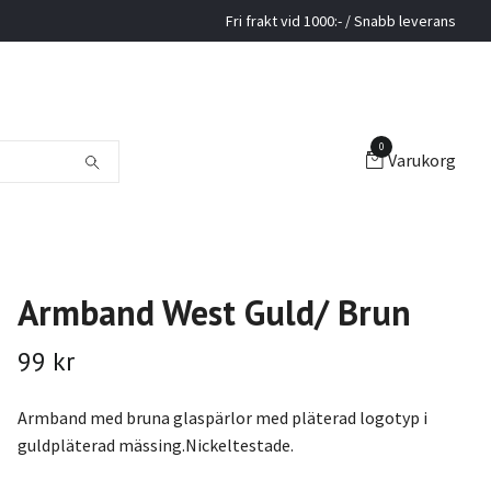
Fri frakt vid 1000:- / Snabb leverans
0
Varukorg
Armband West Guld/ Brun
99 kr
Armband med bruna glaspärlor med pläterad logotyp i
guldpläterad mässing.Nickeltestade.