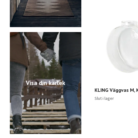
Visa din kärlek
KLING Väggvas M, 
Slut i lager