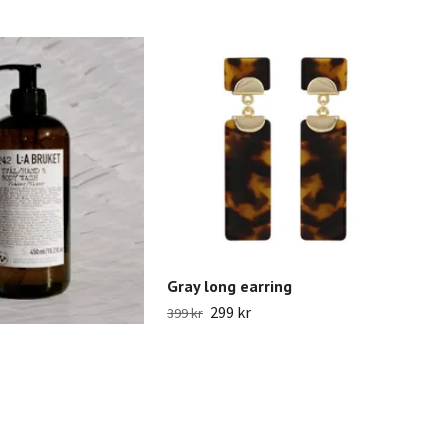
Gray long earring
299 kr
399 kr
Fran
599 