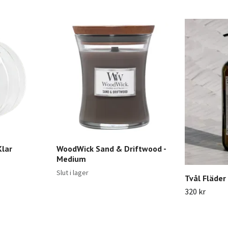
Klar
WoodWick Sand & Driftwood -
Medium
Slut i lager
Tvål Fläder
320 kr