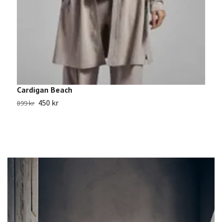
Sl
Cardigan Beach
450 kr
899 kr