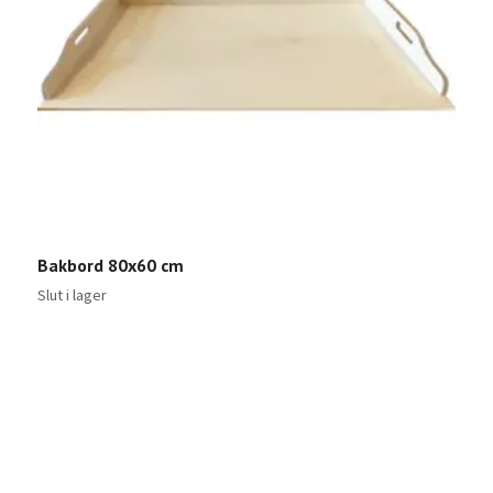
F
Bakbord 80x60 cm
5
Slut i lager