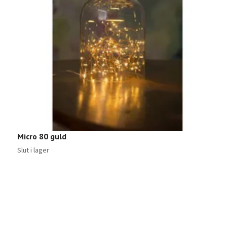
Micro 80 guld
L
1
Slut i lager