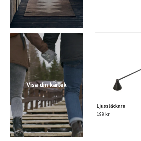
Visa din kärlek
Ljussläckare
199 kr