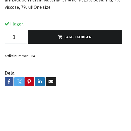
viscose, 7% ullOne size
I lager.
LÄGG I KORGEN
Artikelnummer:
964
Dela