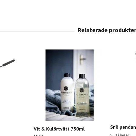
Snö pendant
Vit & Kulörtvätt 750ml
Slut i lager