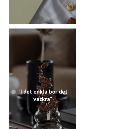
"I det enkla bor det
vackra"