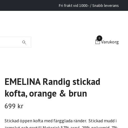
Fri frakt vid 1000:- / Snabb leverans
0
Varukorg
EMELINA Randig stickad
kofta, orange & brun
699 kr
Stickad öppen kofta med färgglada ränder. Stickad mudd i
ärmslut och nertill.Material: 57% acryl, 29% polyamid, 7%