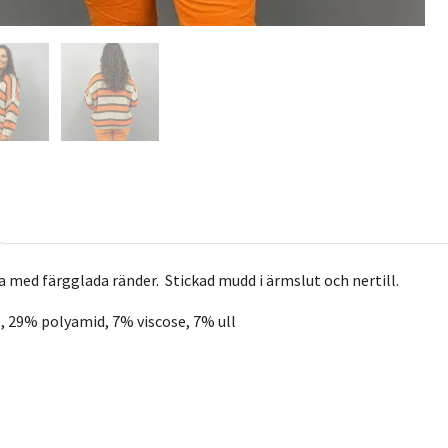
a med färgglada ränder. Stickad mudd i ärmslut och nertill.
l, 29% polyamid, 7% viscose, 7% ull