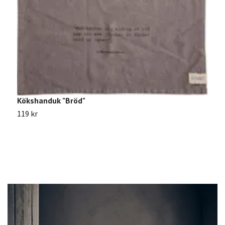
H
D
1
Kökshanduk "Bröd"
119 kr