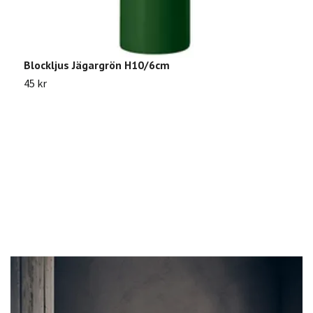
Blockljus Jägargrön H10/6cm
45 kr
S
9