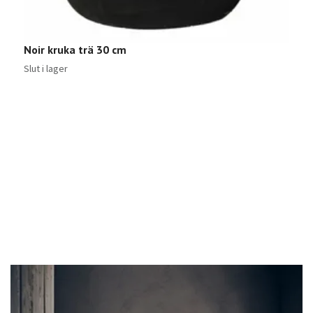
Noir kruka trä 30 cm
Slut i lager
S
5