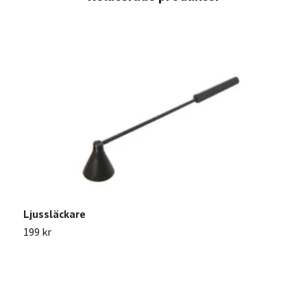
Ljussläckare
199 kr
Y
Sl