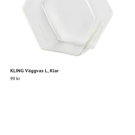
KLING Väggvas L, Klar
S
99 kr
Sl