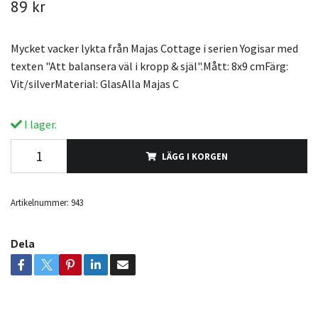
89 kr
Mycket vacker lykta från Majas Cottage i serien Yogisar med
texten "Att balansera väl i kropp & själ".Mått: 8x9 cmFärg:
Vit/silverMaterial: GlasAlla Majas C
I lager.
LÄGG I KORGEN
Artikelnummer:
943
Dela