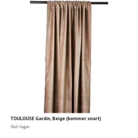
T
TOULOUSE Gardin, Beige (kommer snart)
Sl
Slut i lager