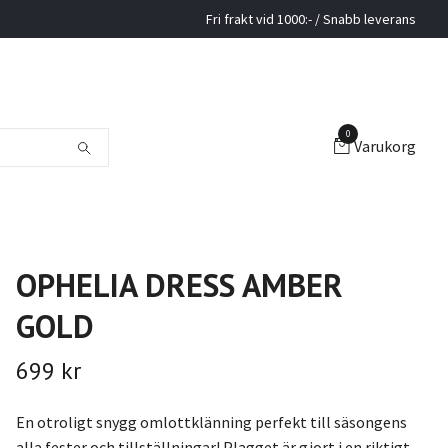
Fri frakt vid 1000:- / Snabb leverans
0
Varukorg
OPHELIA DRESS AMBER
GOLD
699 kr
En otroligt snygg omlottklänning perfekt till säsongens
alla fester och tillställningar! Plagget är gjort i en riktigt