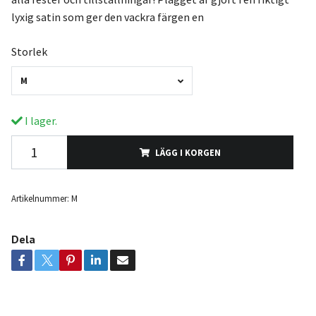
lyxig satin som ger den vackra färgen en
Storlek
M
I lager.
LÄGG I KORGEN
Artikelnummer:
M
Dela