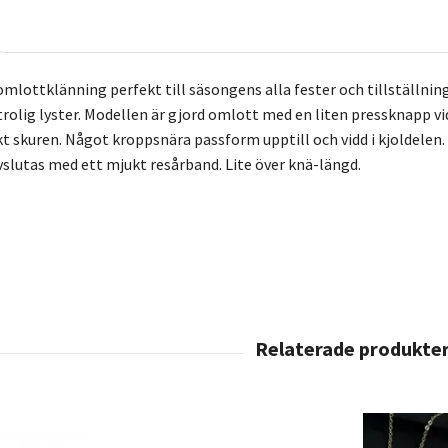
mlottklänning perfekt till säsongens alla fester och tillställninga
trolig lyster. Modellen är gjord omlott med en liten pressknapp v
t skuren. Något kroppsnära passform upptill och vidd i kjoldelen.
vslutas med ett mjukt resårband. Lite över knä-längd.