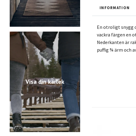
INFORMATION
En otroligt snygg o
vackra färgen en o
Nederkanten är rak
puffig ¾ ärm och a
Visa din kärlek