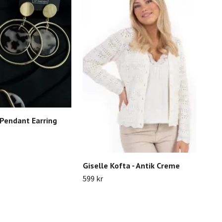
Pendant Earring
Giselle Kofta - Antik Creme
DAL
ST
599 kr
180 