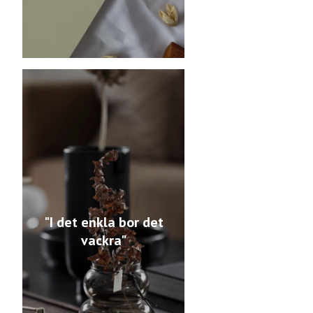
"I det enkla bor det
vackra"