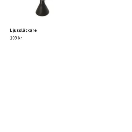
Ljussläckare
199 kr
G
4