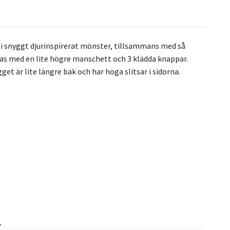
 i snyggt djurinspirerat mönster, tillsammans med så
tas med en lite högre manschett och 3 klädda knappar.
et är lite längre bak och har höga slitsar i sidorna.