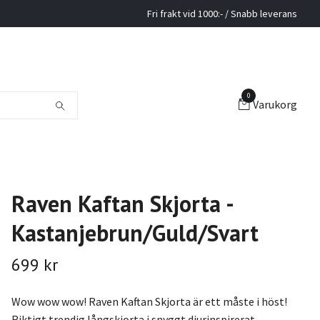
Fri frakt vid 1000:- / Snabb leverans
0
Varukorg
Raven Kaftan Skjorta -
Kastanjebrun/Guld/Svart
699 kr
Wow wow wow! Raven Kaftan Skjorta är ett måste i höst!
Riktigt trendig långskjorta i snyggt djurinspirerat