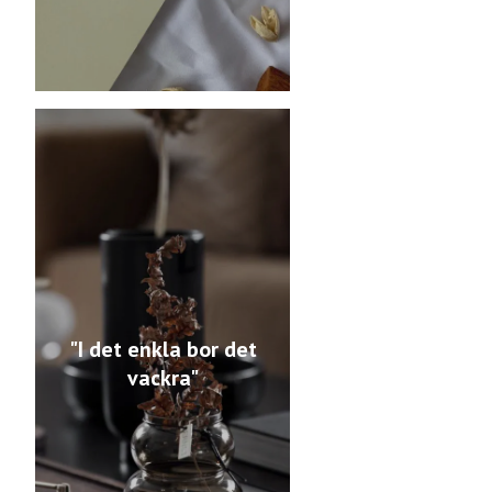
"I det enkla bor det
vackra"