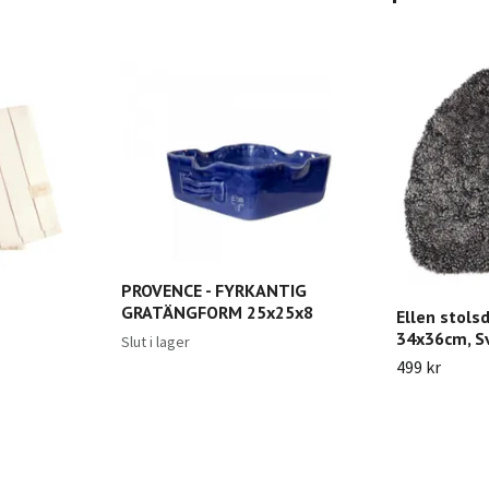
PROVENCE - FYRKANTIG
GRATÄNGFORM 25x25x8
Ellen stols
34x36cm, Sv
Slut i lager
499 kr