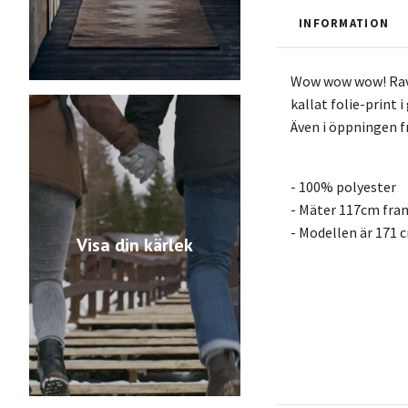
INFORMATION
Wow wow wow! Raven
kallat folie-print
Även i öppningen fr
- 100% polyester
- Mäter 117cm fram
- Modellen är 171 c
Visa din kärlek