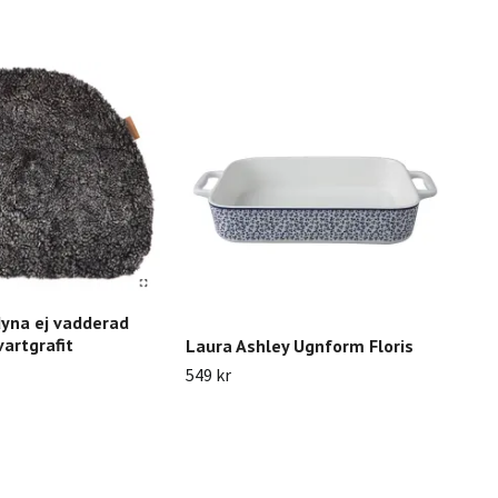
Dof
Slut 
dyna ej vadderad
artgrafit
Laura Ashley Ugnform Floris
549 kr