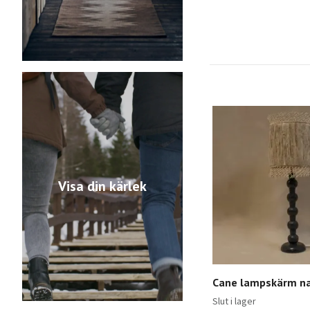
Visa din kärlek
Cane lampskärm n
Slut i lager