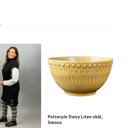
TRA
PotteryJo Daisy Liten skål,
Sienna
459 