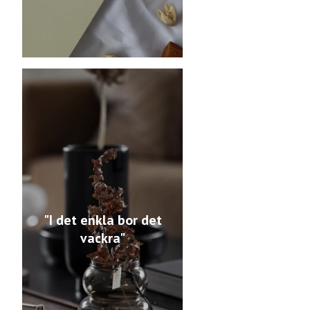
"I det enkla bor det
vackra"