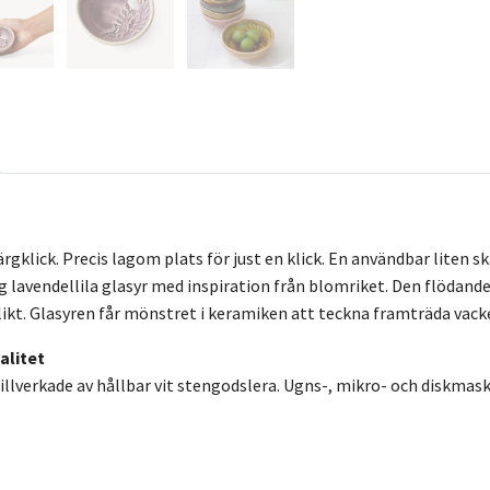
rgklick. Precis lagom plats för just en klick. En användbar liten s
g lavendellila glasyr med inspiration från blomriket. Den flödande
 likt. Glasyren får mönstret i keramiken att teckna framträda vack
alitet
tillverkade av hållbar vit stengodslera. Ugns-, mikro- och diskmask