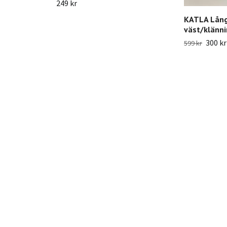
249 kr
KATLA Lång
väst/klänn
300 kr
599 kr