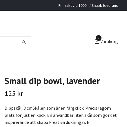
Fri frakt vid 1000:- / Snabb leverans
0
Varukorg
Small dip bowl, lavender
125 kr
Dippskål, 8 cmSkålen som är en färgklick. Precis lagom
plats för just en klick. En användbar liten skål som gör det
inspirerande att skapa kreativa dukningar. E