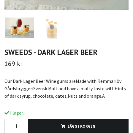
SWEEDS - DARK LAGER BEER
169 kr
Our Dark Lager Beer Wine gums areMade with Remmarlöv
GårdsbryggeriSvensk Malt and have a malty taste withHints
of dark syrup, chocolate, dates,Nuts and orange.A
I lager.
LÄGG I KORGEN