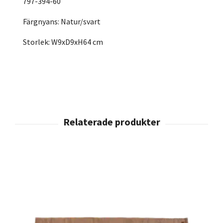
797-394-60
Färgnyans: Natur/svart
Storlek: W9xD9xH64 cm