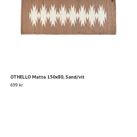
OTHELLO Matta 150x80, Sand/vit
W
c
699 kr
1