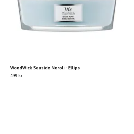
WoodWick Seaside Neroli - Ellips
P
499 kr
7