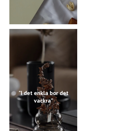
"I det enkla bor det
vackra"