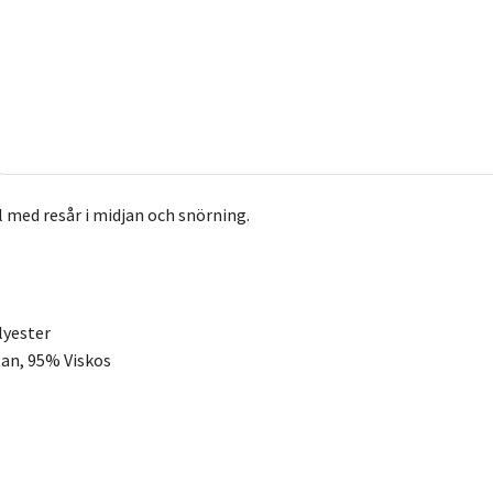
ol med resår i midjan och snörning.
lyester
tan, 95% Viskos