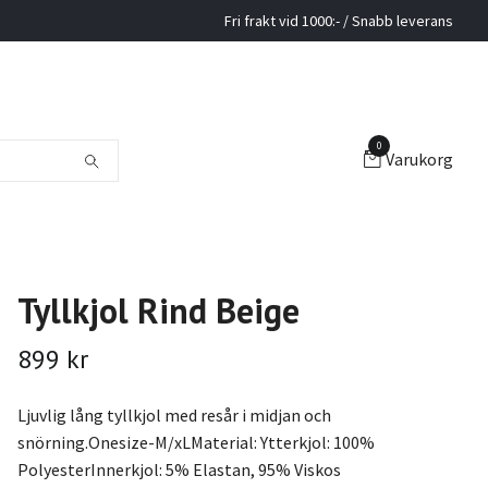
Fri frakt vid 1000:- / Snabb leverans
0
Varukorg
Tyllkjol Rind Beige
899 kr
Ljuvlig lång tyllkjol med resår i midjan och
snörning.Onesize-M/xLMaterial: Ytterkjol: 100%
PolyesterInnerkjol: 5% Elastan, 95% Viskos