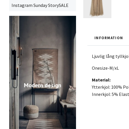
Instagram Sunday StorySALE
INFORMATION
Ljuvlig lång tyllkj
Onesize-M/xL
Material:
Modern design
Ytterkjol: 100% Po
Innerkjol: 5% Elas