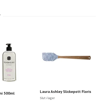
Sti
Laura Ashley Slickepott Floris
ni 500ml
Slut 
Slut i lager