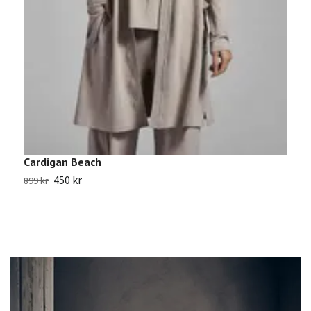
A
3
Cardigan Beach
450 kr
899 kr