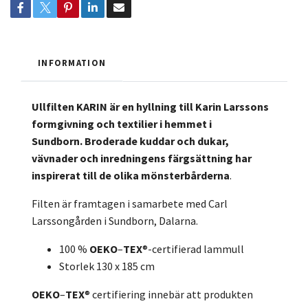
INFORMATION
Ullfilten KARIN är en hyllning till Karin Larssons
formgivning och textilier i hemmet i
Sundborn.
Broderade kuddar och dukar,
vävnader och inredningens färgsättning har
inspirerat till de olika mönsterbårderna
.
Filten är framtagen i samarbete med Carl
Larssongården i Sundborn, Dalarna.
100 %
OEKO
–
TEX
®-certifierad lammull
Storlek 130 x 185 cm
OEKO
–
TEX
® certifiering innebär att produkten