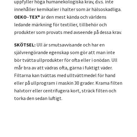
uppfyller höga humanekologiska krav, d.v.s. inte
innehåller kemikalier i halter som är hälsoskadliga.
OEKO
–
TEX
® är den mest kända och världens
ledande märkning för textilier, tillbehör och
produkter som provats med avseende på dessa krav.
SKÖTSEL:
Ull är smutsavvisande och har en
självrengörande egenskap som gör att man inte
bör tvätta ullprodukter för ofta eller i onödan. Ull
mår bra av att vädras ofta, gärna i fuktigt väder.
Filtarna kan tvättas med ulltvättmedel för hand
eller på ullprogram i maskin 30 grader. Krama filten
halvtorr eller centrifugera kort, sträck filten och
torka den sedan luftigt.