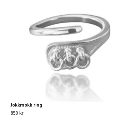
Jokkmokk ring
G
850 kr
Sl