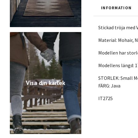
INFORMATION
Stickad tröja med 
Material: Mohair, 
Modellen har stor
Modellens längd:
STORLEK: Small M
Visa din kärlek
FÄRG: Java
IT2725