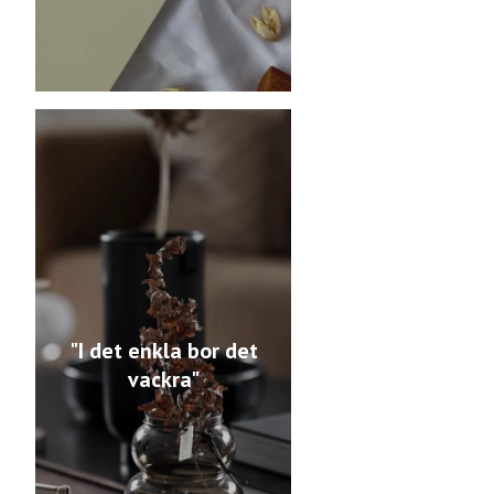
"I det enkla bor det
vackra"