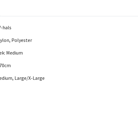
V-hals
Nylon, Polyester
lek: Medium
 170cm
edium, Large/X-Large