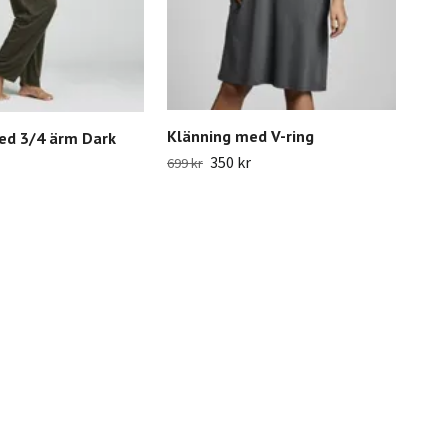
Rut
Klänning med V-ring
ed 3/4 ärm Dark
1 499
350 kr
699 kr