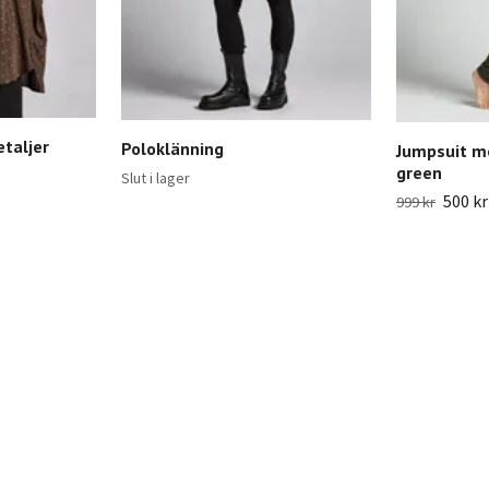
etaljer
Poloklänning
Jumpsuit m
green
Slut i lager
500 kr
999 kr