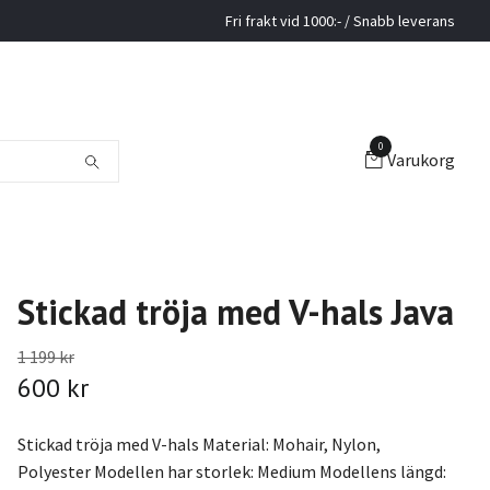
Fri frakt vid 1000:- / Snabb leverans
0
Varukorg
Stickad tröja med V-hals Java
1 199 kr
600 kr
Stickad tröja med V-hals Material: Mohair, Nylon,
Polyester Modellen har storlek: Medium Modellens längd: