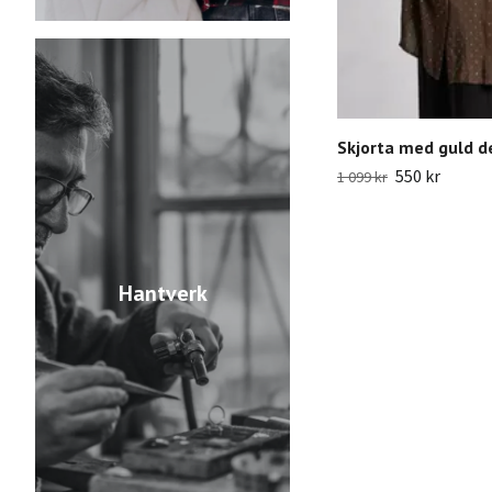
Skjorta med guld d
550 kr
1 099 kr
Hantverk