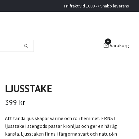
Fri frakt vid 1000:- / Snabb leverans
0
Varukorg
LJUSSTAKE
399 kr
Att tända ljus skapar värme och ro i hemmet. ERNST
ljusstake i stengods passar kronljus och ger en härlig
känsla. Ljusstaken finns i färgerna svart och natur.&n