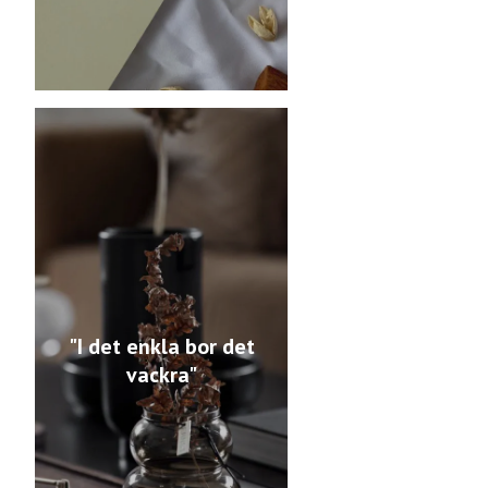
"I det enkla bor det
vackra"