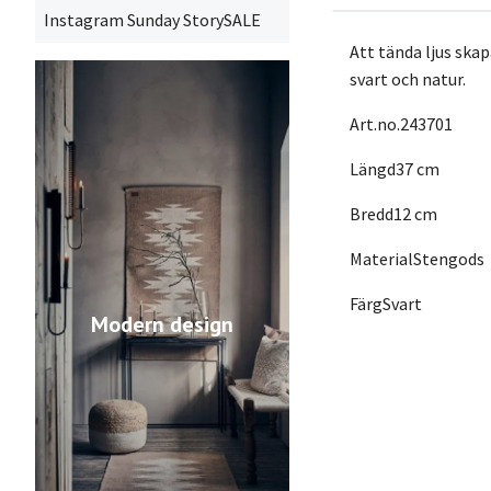
Instagram Sunday StorySALE
Att tända ljus ska
svart och natur.
Art.no.243701
Längd37 cm
Bredd12 cm
MaterialStengods
FärgSvart
Modern design