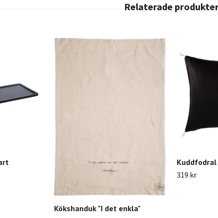
art
Kuddfodral
319 kr
Kökshanduk "I det enkla"