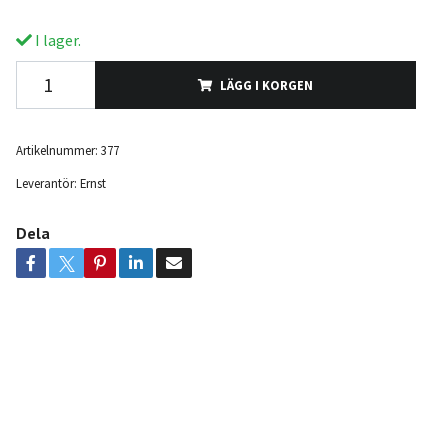
I lager.
LÄGG I KORGEN
Artikelnummer:
377
Leverantör:
Ernst
Dela