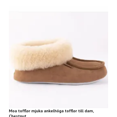
M
Moa tofflor mjuka ankelhöga tofflor till dam,
8
Chestnut