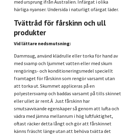
med ursprung ifrån Australien. Infärgat i olika
härliga nyanser. Undersida i naturligt ofärgat läder.
Tvättråd för fårskinn och ull
produkter
Vid lättare nedsmutsning:
Dammsug, använd klädrulle eller torka för hand av
med svamp och ljummet vatten eller med skum
rengörings- och konditioneringsmedel speciellt
framtaget för fårskinn som rengör varsamt utan
att torka ut. Skummet appliceras på en
polyestersvamp och baddas varsamt på tills skinnet
eller ullet är rent.Â Just fårskinn har
smutsavvisande egenskaper så genom att lufta och
vädra med jämna mellanrum i hög luftfuktighet,
oftast räcker detta långt och gör att fårskinnet
känns fräscht länge utan att behöva tvätta det