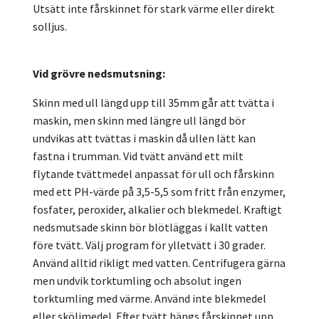
Utsätt inte fårskinnet för stark värme eller direkt
solljus.
Vid grövre nedsmutsning:
Skinn med ull längd upp till 35mm går att tvätta i
maskin, men skinn med längre ull längd bör
undvikas att tvättas i maskin då ullen lätt kan
fastna i trumman. Vid tvätt använd ett milt
flytande tvättmedel anpassat för ull och fårskinn
med ett PH-värde på 3,5-5,5 som fritt från enzymer,
fosfater, peroxider, alkalier och blekmedel. Kraftigt
nedsmutsade skinn bör blötläggas i kallt vatten
före tvätt. Välj program för ylletvätt i 30 grader.
Använd alltid rikligt med vatten. Centrifugera gärna
men undvik torktumling och absolut ingen
torktumling med värme. Använd inte blekmedel
eller sköljmedel. Efter tvätt hängs fårskinnet upp