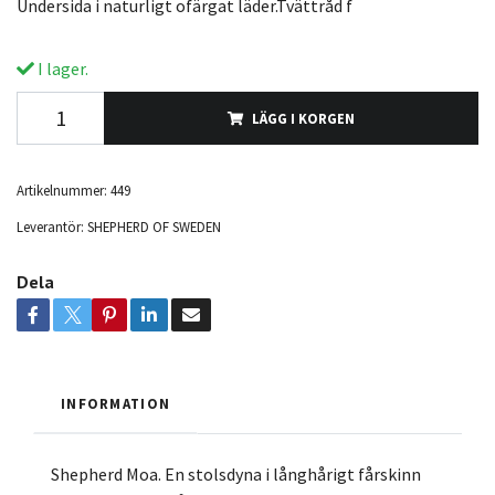
Undersida i naturligt ofärgat läder.Tvättråd f
I lager.
LÄGG I KORGEN
Artikelnummer:
449
Leverantör:
SHEPHERD OF SWEDEN
Dela
INFORMATION
Shepherd Moa. En stolsdyna i långhårigt fårskinn