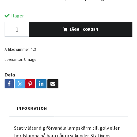
I lager.
LÄGG I KORGEN
Artikelnummer:
463
Leverantör:
Umage
Dela
INFORMATION
Stativ låter dig förvandla lampskärm till golv eller
bordslampa på bara några sekunder. Stativens