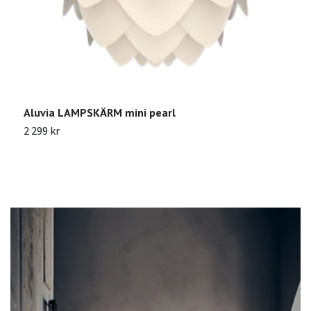
Aluvia LAMPSKÄRM mini pearl
S
2 299 kr
5