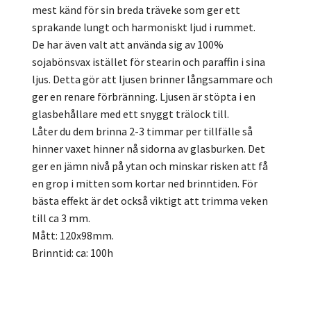
mest känd för sin breda träveke som ger ett
sprakande lungt och harmoniskt ljud i rummet.
De har även valt att använda sig av 100%
sojabönsvax istället för stearin och paraffin i sina
ljus. Detta gör att ljusen brinner långsammare och
ger en renare förbränning. Ljusen är stöpta i en
glasbehållare med ett snyggt trälock till.
Låter du dem brinna 2-3 timmar per tillfälle så
hinner vaxet hinner nå sidorna av glasburken. Det
ger en jämn nivå på ytan och minskar risken att få
en grop i mitten som kortar ned brinntiden. För
bästa effekt är det också viktigt att trimma veken
till ca 3 mm.
Mått: 120x98mm.
Brinntid: ca: 100h