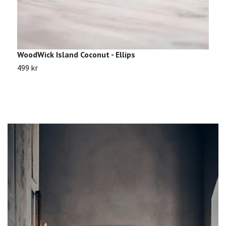
WoodWick Island Coconut - Ellips
W
499 kr
4