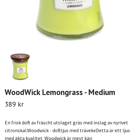
WoodWick Lemongrass - Medium
389 kr
En frisk doft av fräscht utslaget gräs med inslag av nyrivet
citronskal.Woodwick - doftljus med trävekeDetta är ett ljus
med äkta kvalitet. Woodwick är mest kän