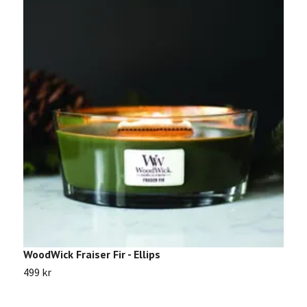
WoodWick Fraiser Fir - Ellips
W
499 kr
Sl