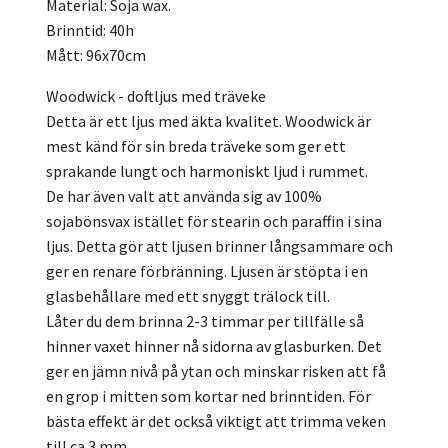
Material: Soja wax.
Brinntid: 40h
Mått: 96x70cm
Woodwick - doftljus med träveke
Detta är ett ljus med äkta kvalitet. Woodwick är
mest känd för sin breda träveke som ger ett
sprakande lungt och harmoniskt ljud i rummet.
De har även valt att använda sig av 100%
sojabönsvax istället för stearin och paraffin i sina
ljus. Detta gör att ljusen brinner långsammare och
ger en renare förbränning. Ljusen är stöpta i en
glasbehållare med ett snyggt trälock till.
Låter du dem brinna 2-3 timmar per tillfälle så
hinner vaxet hinner nå sidorna av glasburken. Det
ger en jämn nivå på ytan och minskar risken att få
en grop i mitten som kortar ned brinntiden. För
bästa effekt är det också viktigt att trimma veken
till ca 3 mm.