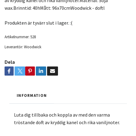
av kryddig kanel och rika vaniljnoter.Material: Soja
wax.Brinntid: 40hMått: 96x70cmWoodwick - doftl
Produkten är tyvärr slut i lager. :(
Artikelnummer:
528
Leverantör:
Woodwick
Dela
INFORMATION
Luta dig tillbaka och koppla av med den varma
tröstande doft av kryddig kanel och rika vaniljnoter.