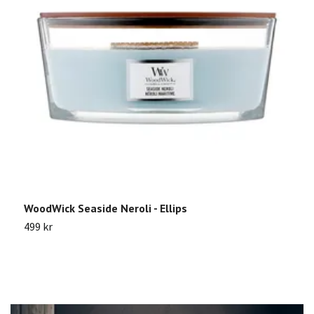
W
WoodWick Seaside Neroli - Ellips
Sl
499 kr