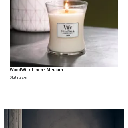
W
Sl
WoodWick Linen - Medium
Slut i lager