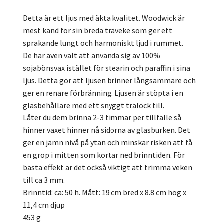
Detta är ett ljus med äkta kvalitet. Woodwick är
mest känd för sin breda träveke som ger ett
sprakande lungt och harmoniskt ljud i rummet.
De har även valt att använda sig av 100%
sojabönsvax istället för stearin och paraffin i sina
ljus. Detta gör att ljusen brinner långsammare och
ger en renare förbränning. Ljusen är stöpta i en
glasbehållare med ett snyggt trälock till.
Låter du dem brinna 2-3 timmar per tillfälle så
hinner vaxet hinner nå sidorna av glasburken. Det
ger en jämn nivå på ytan och minskar risken att få
en grop i mitten som kortar ned brinntiden. För
bästa effekt är det också viktigt att trimma veken
till ca 3 mm.
Brinntid: ca: 50 h. Mått: 19 cm bred x 8.8 cm hög x
11,4 cm djup
453 g