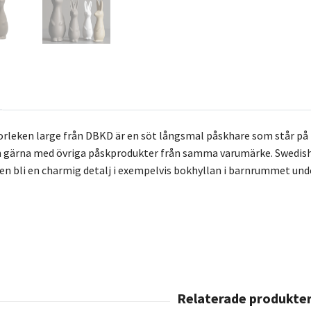
torleken large från DBKD är en söt långsmal påskhare som står på
 gärna med övriga påskprodukter från samma varumärke. Swedish
ven bli en charmig detalj i exempelvis bokhyllan i barnrummet unde