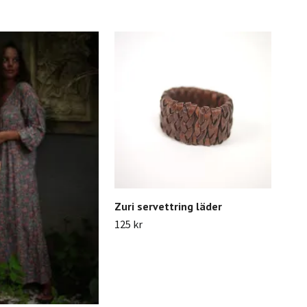
Zuri servettring läder
125 kr
Maj
169 