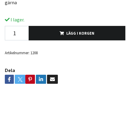
gärna
I lager.
LÄGG I KORGEN
Artikelnummer:
1208
Dela