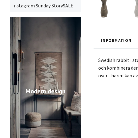
Instagram Sunday StorySALE
INFORMATION
Swedish rabbit i s
och kombinera den
över - haren kan ä
Modern design