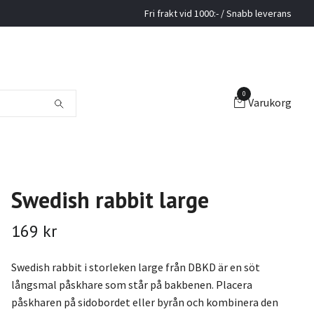
Fri frakt vid 1000:- / Snabb leverans
0
Varukorg
Swedish rabbit large
169 kr
Swedish rabbit i storleken large från DBKD är en söt
långsmal påskhare som står på bakbenen. Placera
påskharen på sidobordet eller byrån och kombinera den