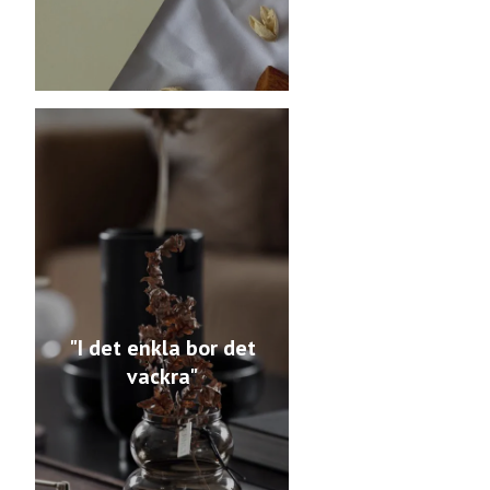
"I det enkla bor det
vackra"