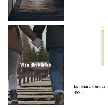
Visa din kärlek
Luminara kronljus i
499 kr