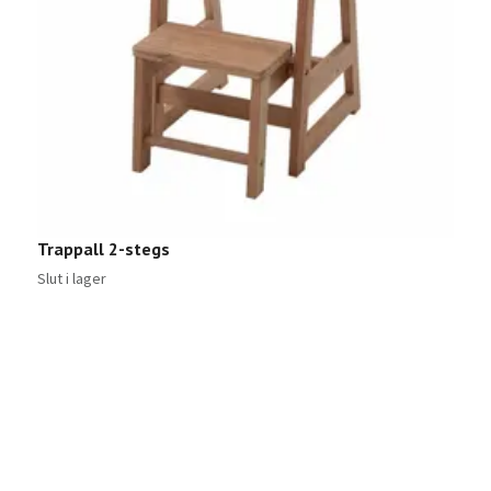
Trappall 2-stegs
H
Slut i lager
Sl