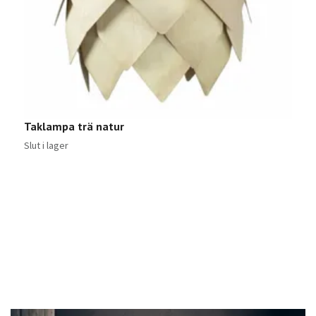
Taklampa trä natur
Slut i lager
A
Sl