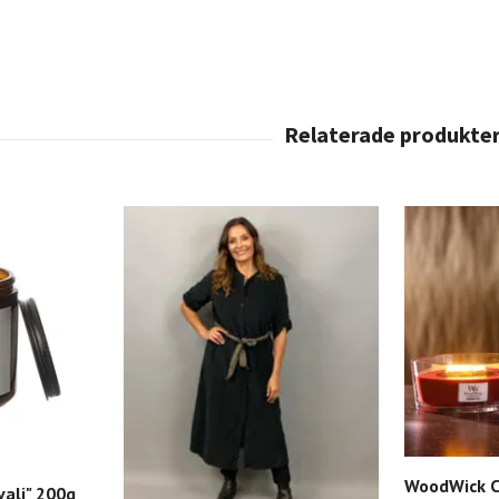
WoodWick C
valj" 200g