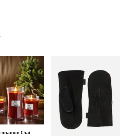
Dof
Slut 
innamon Chai