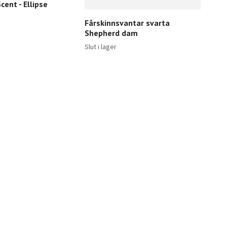
cent - Ellipse
Fårskinnsvantar svarta
Shepherd dam
Slut i lager