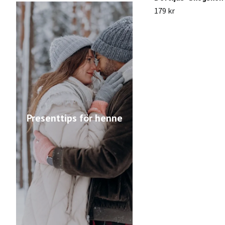
179 kr
Presenttips för henne