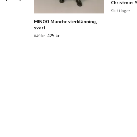
Christmas S
Slut i lager
MINOO Manchesterklänning,
svart
425 kr
849 kr