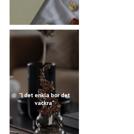
"I det enkla bor det
vackra"