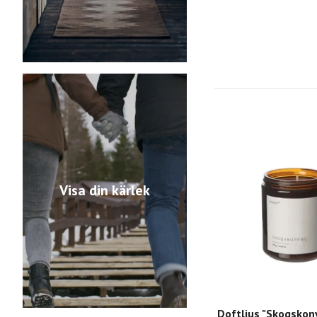
Visa din kärlek
Doftljus "Skogskon