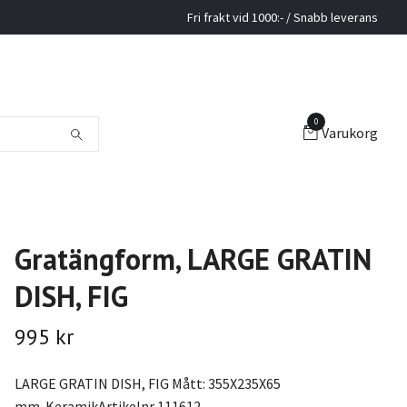
Fri frakt vid 1000:- / Snabb leverans
0
Varukorg
Gratängform, LARGE GRATIN
DISH, FIG
995 kr
LARGE GRATIN DISH, FIG Mått: 355X235X65
mm. KeramikArtikelnr 111612