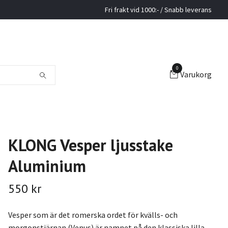
Fri frakt vid 1000:- / Snabb leverans
0
Varukorg
KLONG Vesper ljusstake
Aluminium
550 kr
Vesper som är det romerska ordet för kvälls- och
morgonstjärnan (Venus) är namnet på den klassiska lilla