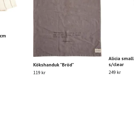
 cm
Alicia smal
s/clear
Kökshanduk "Bröd"
249 kr
119 kr