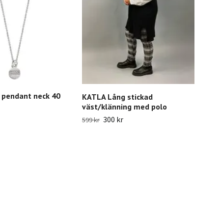
l pendant neck 40
JOY
KATLA Lång stickad
grö
väst/klänning med polo
300 kr
Slut 
599 kr