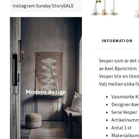
Instagram Sunday StorySALE
INFORMATION
Vesper som är det 
av Axel Bjurström.
Vesper blir en lit
Välj mellan olika f
Modern design
Varumärke
K
Designer
Axe
Serie
Vesper
Artikelnum
Antal
1 st
Materialko