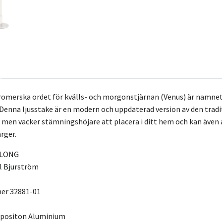
romerska ordet för kvälls- och morgonstjärnan (Venus) är namnet p
 Denna ljusstake är en modern och uppdaterad version av den tradi
en men vacker stämningshöjare att placera i ditt hem och kan även
ärger.
LONG
l Bjurström
mer
32881-01
mpositon
Aluminium