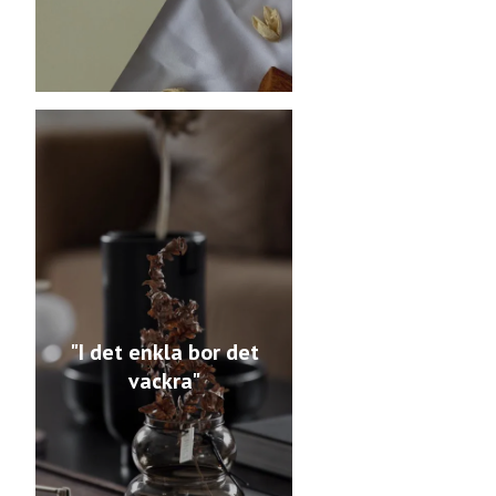
"I det enkla bor det
vackra"