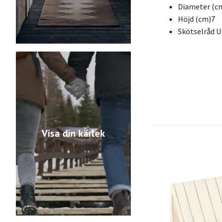
Diameter (c
Höjd (cm)
7
Skötselråd
U
Visa din kärlek