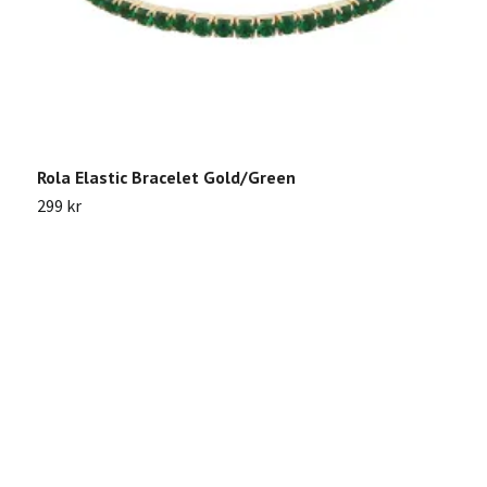
Rola Elastic Bracelet Gold/Green
L
299 kr
Sl